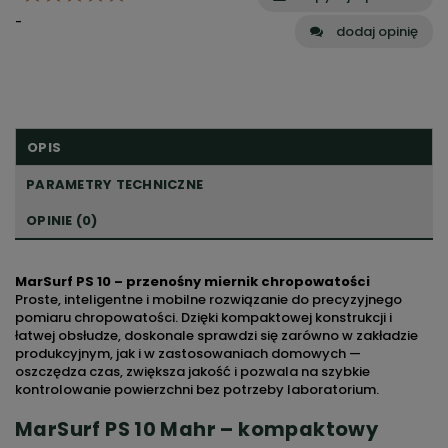
-
dodaj opinię
OPIS
PARAMETRY TECHNICZNE
OPINIE (0)
MarSurf PS 10 – przenośny miernik chropowatości
Proste, inteligentne i mobilne rozwiązanie do precyzyjnego
pomiaru chropowatości. Dzięki kompaktowej konstrukcji i
łatwej obsłudze, doskonale sprawdzi się zarówno w zakładzie
produkcyjnym, jak i w zastosowaniach domowych —
oszczędza czas, zwiększa jakość i pozwala na szybkie
kontrolowanie powierzchni bez potrzeby laboratorium.
MarSurf PS 10
Mahr
– kompaktowy