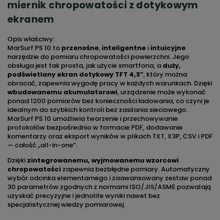
miernik chropowatości z dotykowym
ekranem
Opis właściwy:
MarSurf PS 10 to
przenośne
,
inteligentne
i
intuicyjne
narzędzie do pomiaru chropowatości powierzchni. Jego
obsługa jest tak prosta, jak użycie smartfona, a
duży,
podświetlany ekran dotykowy TFT 4,3”
, który można
obracać, zapewnia wygodę pracy w każdych warunkach. Dzięki
wbudowanemu akumulatorowi
, urządzenie może wykonać
ponad 1200 pomiarów bez konieczności ładowania, co czyni je
idealnym do szybkich kontroli bez zasilania sieciowego.
MarSurf PS 10 umożliwia tworzenie i przechowywanie
protokołów bezpośrednio w formacie PDF, dodawanie
komentarzy oraz eksport wyników w plikach TXT, X3P, CSV i PDF
— całość „all-in-one”.
Dzięki
zintegrowanemu, wyjmowanemu wzorcowi
chropowatości
zapewnia bezbłędne pomiary. Automatyczny
wybór odcinka elementarnego i zaawansowany zestaw ponad
30 parametrów zgodnych z normami ISO/JIS/ASME pozwalają
uzyskać precyzyjne i jednolite wyniki nawet bez
specjalistycznej wiedzy pomiarowej.