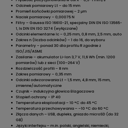
Odcinek pomiarowy Lt – do 15 mm
Promień końcówki pomiarowej – 2 µm
Nacisk pomiarowy – 0,00075 N
Filtry – Gaussa ISO 16610-21, specjalny DIN EN ISO 13565-
1, ls DIN EN ISO 3274 (wyłączane)
Odcinki elementarne Ic – 0,25 mm, 0,8 mm, 2,5 mm, auto
Zakres n (liczba odcinków) – 1 do 16, do wyboru
Parametry – ponad 30 dla profilu R zgodnie z
ISO/JIS/ASME
Zasilanie – akumulator Li-Ion 3,7 V, 11,6 Wh (min. 1200
pomiarów) lub z sieci (100–264 V)
Rozdzielczość profili – 8 nm
Zakres pomiarowy – 0,35 mm
Odcinki odwzorowania Lt – 1,5 mm, 4,8 mm, 15 mm,
zmienne/automatyczne
Czujnik – indukcyjna głowica ślizgaczowa
Stopień ochrony – IP 40
Temperatura eksploatacji – 10 °C do 45 °C
Temperatura przechowywania – –10 °C do 60 °C
Złącza danych – USB, duplek­s, gniazdo microSD (do 32
GB)
Języki interfejsu – m.in. polski, angielski, niemiecki,