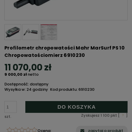
Profilometr chropowatości Mahr MarSurf PS 10
Chropowatościomierz 6910230
11 070,00 zł
9 000,00 zł
netto
Dostępność: dostępny
Wysyłka w: 24 godziny
Kod produktu:
6910230
DO KOSZYKA
Zyskujesz
1 100
pkt [
?
]
szt.
Ocena:
zapytaj o produkt