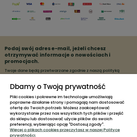
Podaj swój adres e-mail, jeżeli chcesz
otrzymywać informacje o nowościach i
promocjach.
Twoje dane będą przetwarzane zgodnie z naszą
polityką
prywatności
Dbamy o Twoją prywatność
ZAPISZ SIĘ
Pliki cookies i pokrewne im technologie umożliwiają
poprawne działanie strony i pomagają nam dostosować
ofertę do Twoich potrzeb. Możesz zaakceptować
wykorzystanie przez nas wszystkich tych plików i przejść
do sklepu lub dostosować użycie plików do swoich
POMOC
preferencji, wybierając opcję "Dostosuj zgody".
Więcej o plikach cookies przeczytasz w naszej Polityce
MOJE KONTO
prywatności.