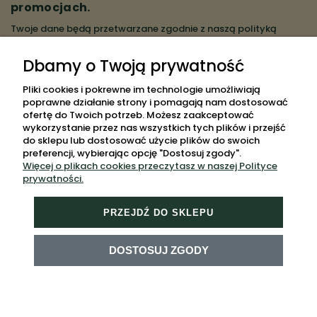
promocjach.
Twoje dane będą przetwarzane zgodnie z naszą
polityką
prywatności
Dbamy o Twoją prywatność
ZAPISZ SIĘ
Pliki cookies i pokrewne im technologie umożliwiają
poprawne działanie strony i pomagają nam dostosować
ofertę do Twoich potrzeb. Możesz zaakceptować
wykorzystanie przez nas wszystkich tych plików i przejść
do sklepu lub dostosować użycie plików do swoich
POMOC
preferencji, wybierając opcję "Dostosuj zgody".
Więcej o plikach cookies przeczytasz w naszej Polityce
MOJE KONTO
prywatności.
PŁATNOŚCI I DOSTAWA
PRZEJDŹ DO SKLEPU
INFORMACJE
O NAS
DOSTOSUJ ZGODY
MAPA STRONY