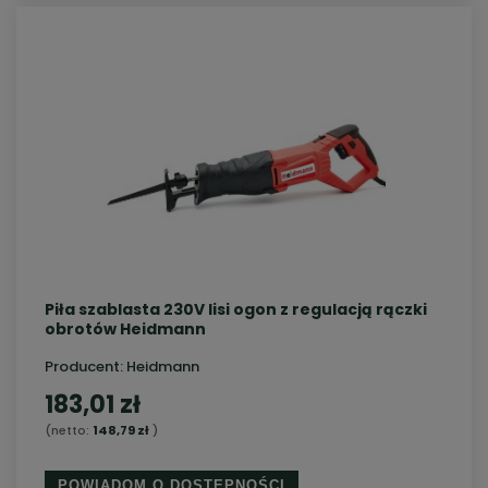
Piła szablasta 230V lisi ogon z regulacją rączki
obrotów Heidmann
Producent:
Heidmann
183,01 zł
(netto:
148,79 zł
)
POWIADOM O DOSTĘPNOŚCI