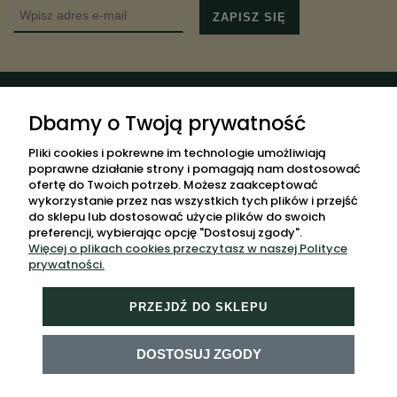
ZAPISZ SIĘ
POMOC
Dbamy o Twoją prywatność
MOJE KONTO
Pliki cookies i pokrewne im technologie umożliwiają
poprawne działanie strony i pomagają nam dostosować
PŁATNOŚCI I DOSTAWA
ofertę do Twoich potrzeb. Możesz zaakceptować
wykorzystanie przez nas wszystkich tych plików i przejść
INFORMACJE
do sklepu lub dostosować użycie plików do swoich
preferencji, wybierając opcję "Dostosuj zgody".
O NAS
Więcej o plikach cookies przeczytasz w naszej Polityce
MAPA STRONY
prywatności.
PRZEJDŹ DO SKLEPU
DOSTOSUJ ZGODY