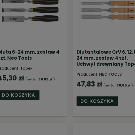
Dłuta 6-24 mm, zestaw 4
Dłuta stalowe CrV 6, 12, 
szt. Neo Tools
24 mm, zestaw 4 szt.
Uchwyt drewniany Top
roducent:
Topex
Producent:
NEO TOOLS
45,30 zł
(netto:
36,83 zł
)
47,83 zł
(netto:
38,89 zł
)
DO KOSZYKA
DO KOSZYKA