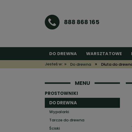
888 868 165
DO DREWNA
WARSZTATOWE
»
»
Jesteś w:
Do drewna
Dłuta do drewn
MENU
PROSTOWNIKI
DO DREWNA
Wypalarki
Tarcze do drewna
Ściski