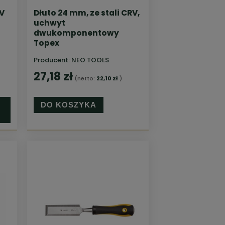
V
Dłuto 24 mm, ze stali CRV,
uchwyt
dwukomponentowy
Topex
Producent:
NEO TOOLS
27,18 zł
(netto:
22,10 zł
)
DO KOSZYKA