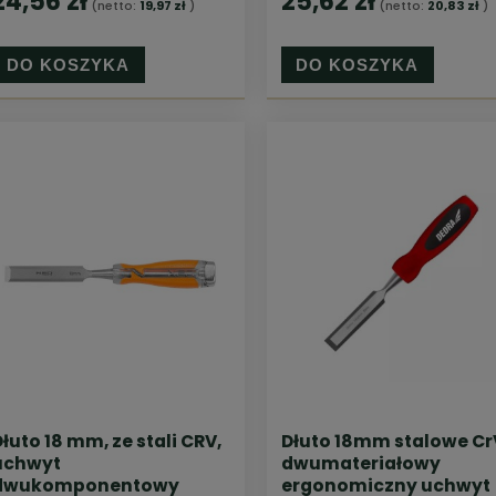
24,56 zł
25,62 zł
(netto:
19,97 zł
)
(netto:
20,83 zł
)
DO KOSZYKA
DO KOSZYKA
łuto 18 mm, ze stali CRV,
Dłuto 18mm stalowe Cr
uchwyt
dwumateriałowy
dwukomponentowy
ergonomiczny uchwyt