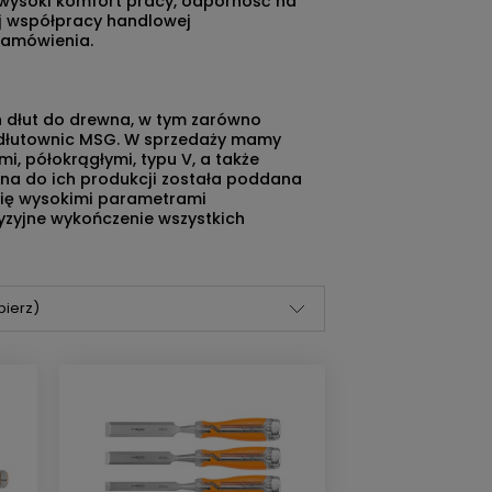
 wysoki komfort pracy, odporność na
ej współpracy handlowej
zamówienia.
W
h dłut do drewna
, w tym zarówno
o dłutownic MSG. W sprzedaży mamy
i, półokrągłymi, typu V, a także
na do ich produkcji została poddana
 się wysokimi parametrami
yzyjne wykończenie wszystkich
bierz)