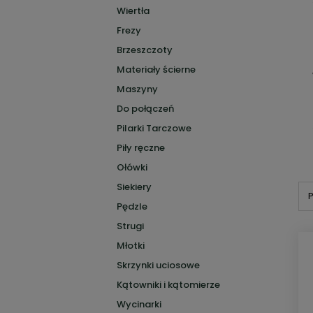
Wiertła
Frezy
Brzeszczoty
Materiały ścierne
Maszyny
Do połączeń
Pilarki Tarczowe
Piły ręczne
Ołówki
Siekiery
P
Pędzle
Strugi
Młotki
Skrzynki uciosowe
Kątowniki i kątomierze
Wycinarki