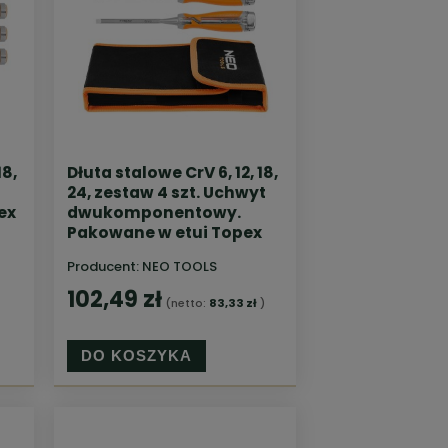
18,
Dłuta stalowe CrV 6, 12, 18,
24, zestaw 4 szt. Uchwyt
ex
dwukomponentowy.
Pakowane w etui Topex
Producent:
NEO TOOLS
102,49 zł
(netto:
83,33 zł
)
DO KOSZYKA