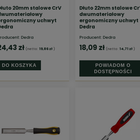
Dłuto 20mm stalowe CrV
Dłuto 22mm stalowe Cr
dwumateriałowy
dwumateriałowy
ergonomiczny uchwyt
ergonomiczny uchwyt
Dedra
Dedra
roducent:
Dedra
Producent:
Dedra
24,43 zł
18,09 zł
(netto:
19,86 zł
)
(netto:
14,71 zł
)
DO KOSZYKA
POWIADOM O
DOSTĘPNOŚCI