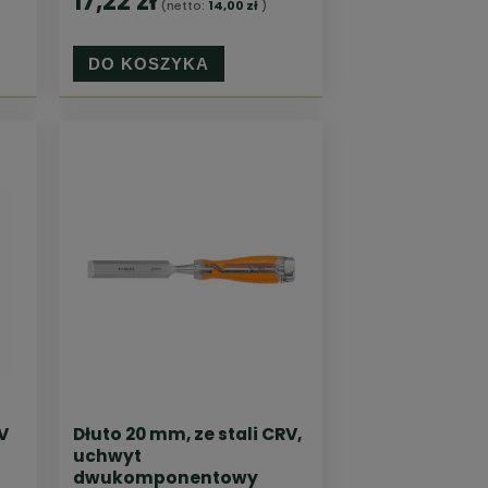
17,22 zł
(netto:
14,00 zł
)
DO KOSZYKA
V
Dłuto 20 mm, ze stali CRV,
uchwyt
dwukomponentowy