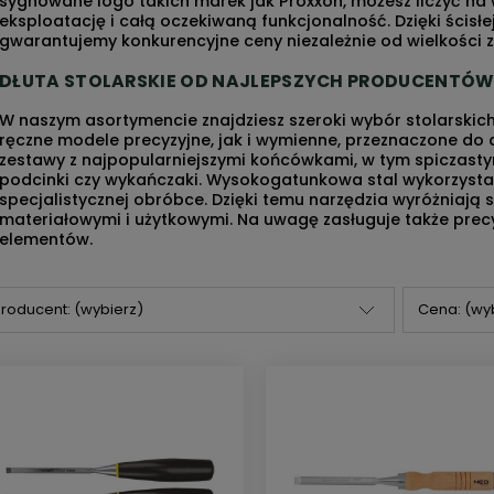
sygnowane logo takich marek jak Proxxon, możesz liczyć na
eksploatację i całą oczekiwaną funkcjonalność. Dzięki ścisł
gwarantujemy konkurencyjne ceny niezależnie od wielkości 
DŁUTA STOLARSKIE
OD NAJLEPSZYCH PRODUCENTÓ
W naszym asortymencie znajdziesz szeroki wybór
stolarskic
ręczne modele precyzyjne, jak i wymienne, przeznaczone d
zestawy z najpopularniejszymi końcówkami, w tym spiczastym
podcinki czy wykańczaki. Wysokogatunkowa stal wykorzysta
specjalistycznej obróbce. Dzięki temu narzędzia wyróżniają
materiałowymi i użytkowymi. Na uwagę zasługuje także prec
elementów.
roducent: (wybierz)
Cena: (wy