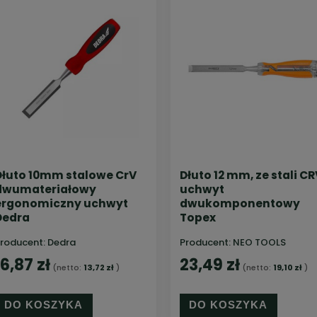
Dłuto 10mm stalowe CrV
Dłuto 12 mm, ze stali CR
dwumateriałowy
uchwyt
ergonomiczny uchwyt
dwukomponentowy
Dedra
Topex
roducent:
Dedra
Producent:
NEO TOOLS
16,87 zł
23,49 zł
(netto:
13,72 zł
)
(netto:
19,10 zł
)
DO KOSZYKA
DO KOSZYKA