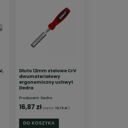
V,
Dłuto 12mm stalowe CrV
dwumateriałowy
ergonomiczny uchwyt
Dedra
Producent:
Dedra
16,87 zł
(netto:
13,72 zł
)
DO KOSZYKA