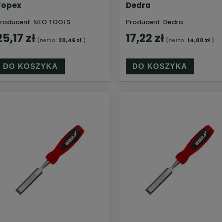
Topex
Dedra
roducent:
NEO TOOLS
Producent:
Dedra
25,17 zł
17,22 zł
(netto:
20,46 zł
)
(netto:
14,00 zł
)
DO KOSZYKA
DO KOSZYKA