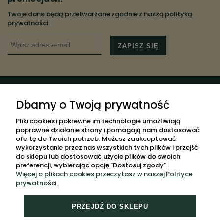
Twoje dane będą przetwarzane zgodnie z naszą
polityką
prywatności
ZAPISZ SIĘ
POMOC
Dbamy o Twoją prywatność
MOJE KONTO
Pliki cookies i pokrewne im technologie umożliwiają
poprawne działanie strony i pomagają nam dostosować
PŁATNOŚCI I DOSTAWA
ofertę do Twoich potrzeb. Możesz zaakceptować
wykorzystanie przez nas wszystkich tych plików i przejść
INFORMACJE
do sklepu lub dostosować użycie plików do swoich
preferencji, wybierając opcję "Dostosuj zgody".
O NAS
Więcej o plikach cookies przeczytasz w naszej Polityce
MAPA STRONY
prywatności.
PRZEJDŹ DO SKLEPU