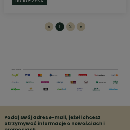
DO KOSZYKA
«
1
2
»
Podaj swój adres e-mail, jeżeli chcesz
otrzymywać informacje o nowościach i
promocjach.