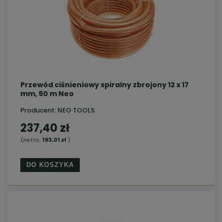
Przewód ciśnieniowy spiralny zbrojony 12 x 17
mm, 50 m Neo
Producent:
NEO TOOLS
237,40 zł
(netto:
193,01 zł
)
DO KOSZYKA