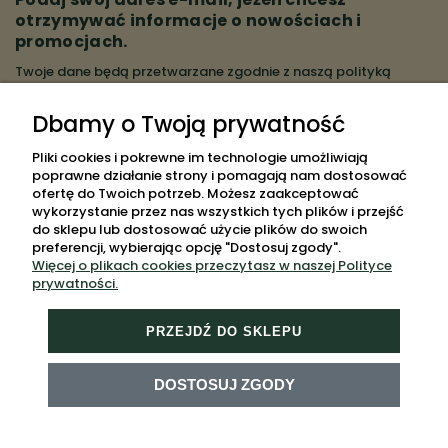
otrzymywać informacje o nowościach i
promocjach.
Twoje dane będą przetwarzane zgodnie z naszą
polityką
prywatności
Dbamy o Twoją prywatność
ZAPISZ SIĘ
Pliki cookies i pokrewne im technologie umożliwiają
poprawne działanie strony i pomagają nam dostosować
ofertę do Twoich potrzeb. Możesz zaakceptować
wykorzystanie przez nas wszystkich tych plików i przejść
do sklepu lub dostosować użycie plików do swoich
POMOC
preferencji, wybierając opcję "Dostosuj zgody".
Więcej o plikach cookies przeczytasz w naszej Polityce
MOJE KONTO
prywatności.
PŁATNOŚCI I DOSTAWA
PRZEJDŹ DO SKLEPU
INFORMACJE
O NAS
DOSTOSUJ ZGODY
MAPA STRONY