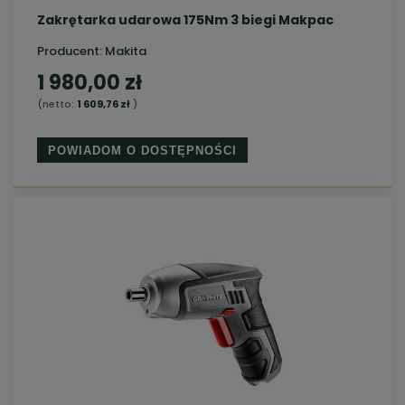
Zakrętarka udarowa 175Nm 3 biegi Makpac
Producent:
Makita
1 980,00 zł
(netto:
1 609,76 zł
)
POWIADOM O DOSTĘPNOŚCI