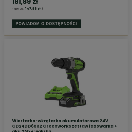
181,89 zł
(netto:
147,88 zł
)
POWIADOM O DOSTĘPNOŚCI
Wiertarko-wkrętarka akumulatorowa 24V
GD24DD60K2 Greenworks zestaw ładowarka +
aku 2Ah + walizka