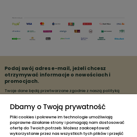
Podaj swój adres e-mail, jeżeli chcesz
otrzymywać informacje o nowościach i
promocjach.
Twoje dane będą przetwarzane zgodnie z naszą
polityką
prywatności
Dbamy o Twoją prywatność
ZAPISZ SIĘ
Pliki cookies i pokrewne im technologie umożliwiają
poprawne działanie strony i pomagają nam dostosować
ofertę do Twoich potrzeb. Możesz zaakceptować
wykorzystanie przez nas wszystkich tych plików i przejść