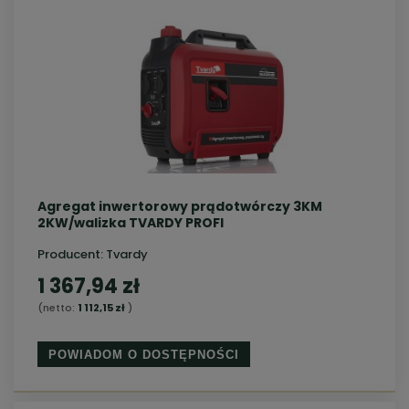
Agregat inwertorowy prądotwórczy 3KM
2KW/walizka TVARDY PROFI
Producent:
Tvardy
1 367,94 zł
(netto:
1 112,15 zł
)
POWIADOM O DOSTĘPNOŚCI