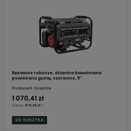
Rękawice robocze, dzianina bawełniana
powlekana gumą, czerwone, 9"
Producent:
Graphite
1 070,41 zł
(netto:
870,25 zł
)
DO KOSZYKA