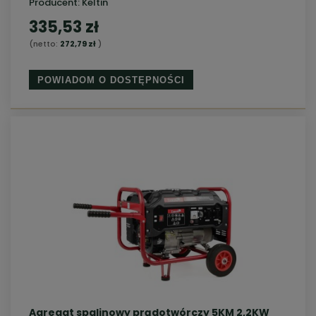
Producent:
Keltin
335,53 zł
(netto:
272,79 zł
)
POWIADOM O DOSTĘPNOŚCI
Agregat spalinowy prądotwórczy 5KM 2,2KW