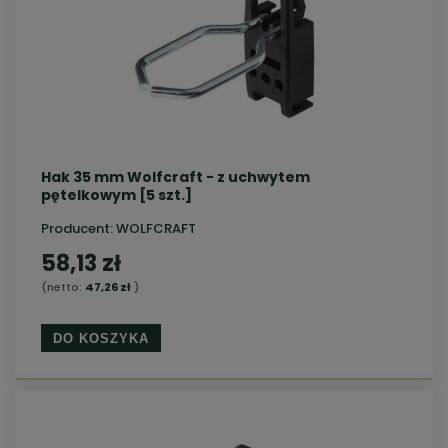
Hak 35 mm Wolfcraft - z uchwytem
pętelkowym [5 szt.]
Producent:
WOLFCRAFT
58,13 zł
(netto:
47,26 zł
)
DO KOSZYKA