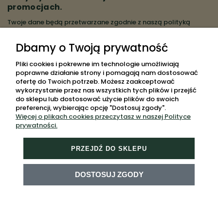
promocjach.
Twoje dane będą przetwarzane zgodnie z naszą
polityką
prywatności
Dbamy o Twoją prywatność
ZAPISZ SIĘ
Pliki cookies i pokrewne im technologie umożliwiają
poprawne działanie strony i pomagają nam dostosować
ofertę do Twoich potrzeb. Możesz zaakceptować
wykorzystanie przez nas wszystkich tych plików i przejść
do sklepu lub dostosować użycie plików do swoich
POMOC
preferencji, wybierając opcję "Dostosuj zgody".
Więcej o plikach cookies przeczytasz w naszej Polityce
MOJE KONTO
prywatności.
PŁATNOŚCI I DOSTAWA
PRZEJDŹ DO SKLEPU
INFORMACJE
O NAS
DOSTOSUJ ZGODY
MAPA STRONY