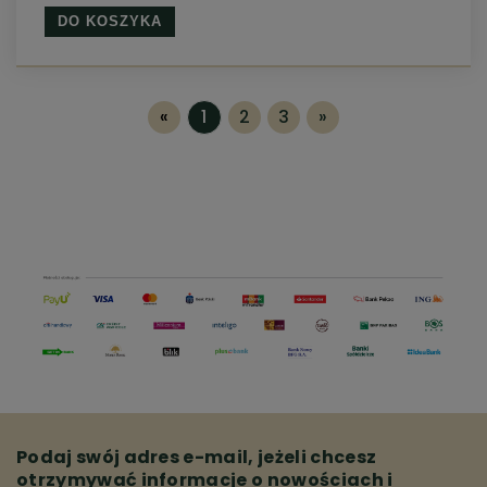
DO KOSZYKA
«
1
2
3
»
Podaj swój adres e-mail, jeżeli chcesz
otrzymywać informacje o nowościach i