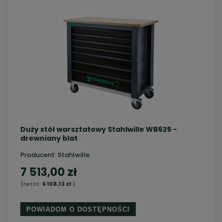
Duży stół warsztatowy Stahlwille WB625 -
drewniany blat
Producent:
Stahlwille
7 513,00 zł
(netto:
6 108,13 zł
)
POWIADOM O DOSTĘPNOŚCI