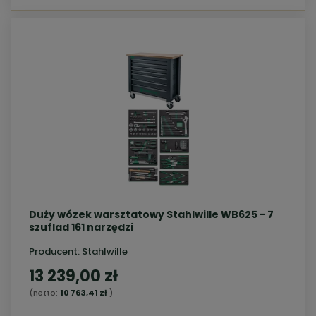
Duży wózek warsztatowy Stahlwille WB625 - 7
szuflad 161 narzędzi
Producent:
Stahlwille
13 239,00 zł
(netto:
10 763,41 zł
)