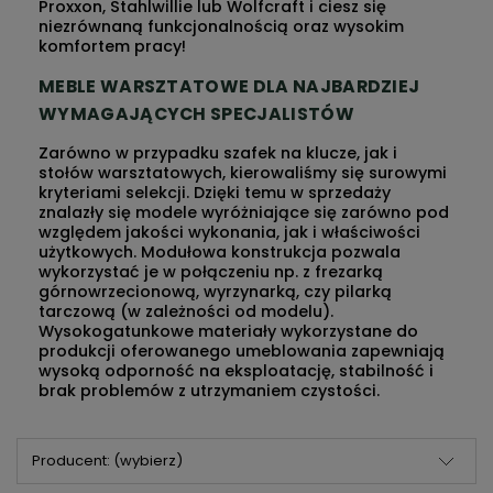
Proxxon, Stahlwillie lub Wolfcraft i ciesz się
niezrównaną funkcjonalnością oraz wysokim
komfortem pracy!
MEBLE
WARSZTATOWE
DLA NAJBARDZIEJ
WYMAGAJĄCYCH SPECJALISTÓW
Zarówno w przypadku
szafek na klucze
, jak i
stołów warsztatowych
,
kierowaliśmy się surowymi
kryteriami selekcji. Dzięki temu w sprzedaży
znalazły się modele wyróżniające się zarówno pod
względem jakości wykonania, jak i właściwości
użytkowych. Modułowa konstrukcja pozwala
wykorzystać je w połączeniu np. z frezarką
górnowrzecionową, wyrzynarką, czy pilarką
tarczową (w zależności od modelu).
Wysokogatunkowe materiały wykorzystane do
produkcji oferowanego umeblowania zapewniają
wysoką odporność na eksploatację, stabilność i
brak problemów z utrzymaniem czystości.
Producent: (wybierz)