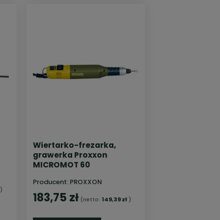
Wiertarko-frezarka,
grawerka Proxxon
MICROMOT 60
Producent:
PROXXON
)
183,75 zł
(netto:
149,39 zł
)