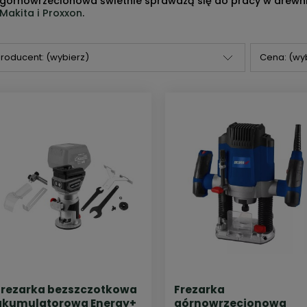
górnowrzecionowa świetnie sprawdzą się do pracy w drewni
Makita i Proxxon
.
roducent: (wybierz)
Cena: (wy
Frezarka bezszczotkowa
Frezarka
akumulatorowa Energy+
górnowrzecionowa