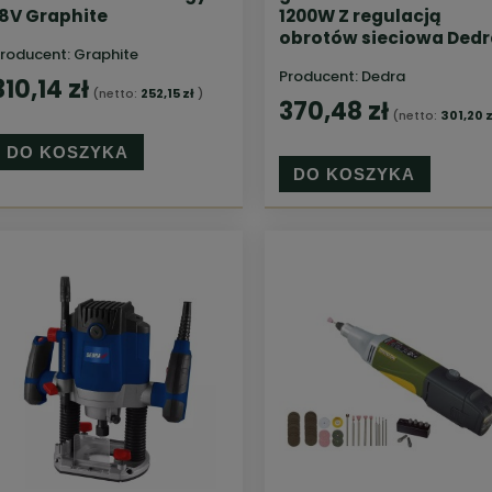
18V Graphite
1200W Z regulacją
obrotów sieciowa Dedr
roducent:
Graphite
Producent:
Dedra
310,14 zł
(netto:
252,15 zł
)
370,48 zł
(netto:
301,20 z
DO KOSZYKA
DO KOSZYKA