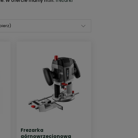
e. W ofercie mamy m.in.
frezarki
bierz)
Frezarka
górnowrzecionowa