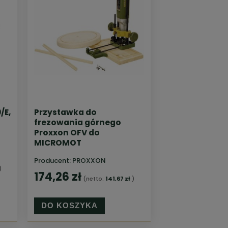
/E,
Przystawka do
frezowania górnego
Proxxon OFV do
MICROMOT
Producent:
PROXXON
)
174,26 zł
(netto:
141,67 zł
)
DO KOSZYKA