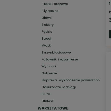
Pilarki Tarczowe
Piły ręczne
P
Ołówki
Siekiery
Pędzle
Strugi
Młotki
Skrzynki uciosowe
Kątowniki i kątomierze
Wycinarki
Ostrzenie
Naprawa i wykończenie powierzchni
Odkurzacze i odciągi
Dłuta
Ołółwki
WARSZTATOWE