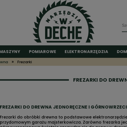
MASZYNY
POMIAROWE
ELEKTRONARZĘDZIA
DOM
»
ewna
Frezarki
FREZARKI DO DREW
FREZARKI DO DREWNA JEDNORĘCZNE I GÓRNOWRZE
Frezarki do obróbki drewna to podstawowe elektronarzędzie
przydomowym garażu majsterkowicza. Zarówno frezarka jed