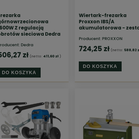
Frezarka
Wiertark-frezarka
górnowrzecionowa
Proxxon IBS/A
1600W Z regulacją
akumulatorowa - zest
obrotów sieciowa Dedra
Producent:
PROXXON
roducent:
Dedra
724,25 zł
(netto:
588,82 z
506,27 zł
(netto:
411,60 zł
)
DO KOSZYKA
DO KOSZYKA