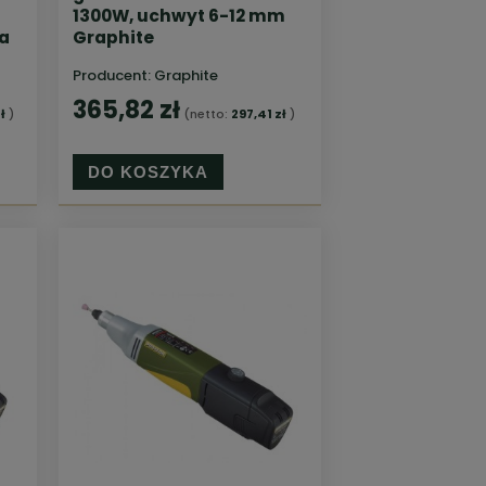
1300W, uchwyt 6-12 mm
a
Graphite
Producent:
Graphite
365,82 zł
ł
)
(netto:
297,41 zł
)
DO KOSZYKA