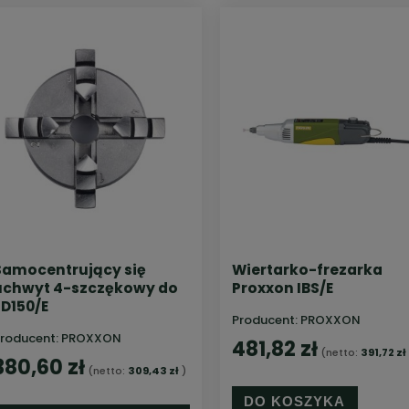
Samocentrujący się
Wiertarko-frezarka
uchwyt 4-szczękowy do
Proxxon IBS/E
FD150/E
Producent:
PROXXON
roducent:
PROXXON
481,82 zł
(netto:
391,72 zł
380,60 zł
(netto:
309,43 zł
)
DO KOSZYKA