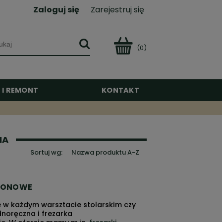
Zaloguj się
Zarejestruj się
(0)
 I REMONT
KONTAKT
NA
Sortuj wg:
Nazwa produktu A-Z
CIONOWE
 w każdym warsztacie stolarskim czy
noręczna i frezarka