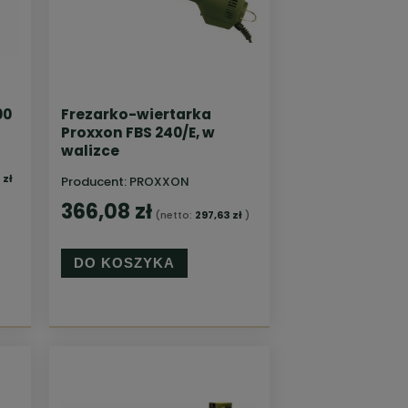
00
Frezarko-wiertarka
Proxxon FBS 240/E, w
walizce
 zł
Producent:
PROXXON
366,08 zł
(netto:
297,63 zł
)
DO KOSZYKA