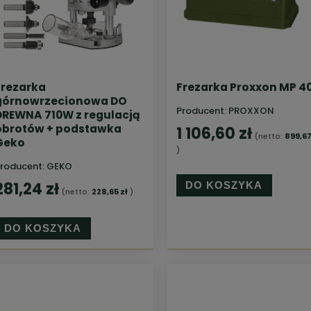
Frezarka
Frezarka Proxxon MP 4
górnowrzecionowa DO
Producent:
PROXXON
DREWNA 710W z regulacją
obrotów + podstawka
1 106,60 zł
(netto:
899,67
Geko
)
roducent:
GEKO
281,24 zł
DO KOSZYKA
(netto:
228,65 zł
)
DO KOSZYKA