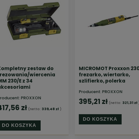
Kompletny zestaw do
MICROMOT Proxxon 230
frezowania/wiercenia
frezarko, wiertarko,
MM 230/E z 34
szlifierko, polerka
akcesoriami
Producent:
PROXXON
roducent:
PROXXON
395,21 zł
(netto:
321,31 zł
417,56 zł
(netto:
339,48 zł
)
DO KOSZYKA
DO KOSZYKA