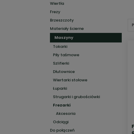
Wiertła
Frezy
Brzeszczoty
P
Materiały ścierne
Maszyny
Tokarki
Piły taśmowe
Szlifierki
Dłutownice
Wiertarki stołowe
Łuparki
Strugarki i grubościówki
Frezarki
Akcesoria
Odciągi
Do połączeń