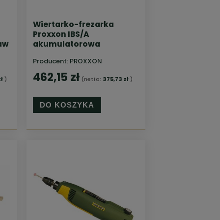
Wiertarko-frezarka
Proxxon IBS/A
aw
akumulatorowa
Producent:
PROXXON
462,15 zł
ł
)
(netto:
375,73 zł
)
DO KOSZYKA