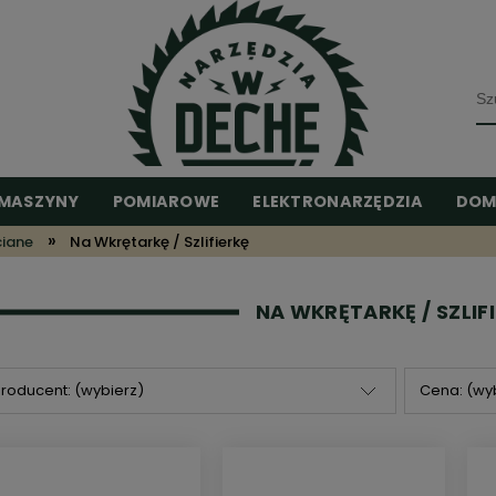
MASZYNY
POMIAROWE
ELEKTRONARZĘDZIA
DOM
»
ciane
Na Wkrętarkę / Szlifierkę
NA WKRĘTARKĘ / SZLIF
roducent: (wybierz)
Cena: (wy