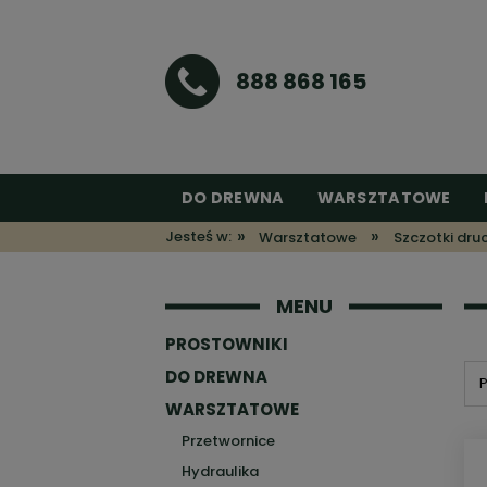
888 868 165
DO DREWNA
WARSZTATOWE
»
»
Jesteś w:
Warsztatowe
Szczotki dru
MENU
PROSTOWNIKI
DO DREWNA
P
WARSZTATOWE
Przetwornice
Hydraulika