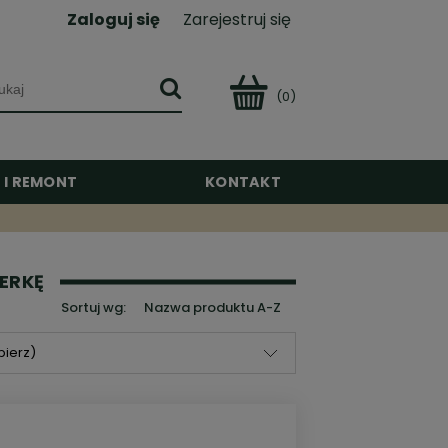
Zaloguj się
Zarejestruj się
(0)
 I REMONT
KONTAKT
IERKĘ
Sortuj wg:
Nazwa produktu A-Z
bierz)