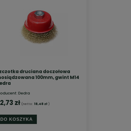
zczotka druciana doczołowa
osiądzowana 100mm, gwint M14
edra
roducent:
Dedra
2,73 zł
(netto:
18,48 zł
)
DO KOSZYKA