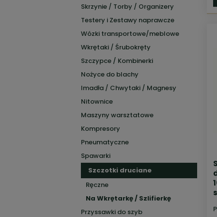
Skrzynie / Torby / Organizery
Testery i Zestawy naprawcze
Wózki transportowe/meblowe
Wkrętaki / Śrubokręty
Szczypce / Kombinerki
Nożyce do blachy
Imadła / Chwytaki / Magnesy
Nitownice
Maszyny warsztatowe
Kompresory
Pneumatyczne
Spawarki
Szczotki druciane
Ręczne
Na Wkrętarkę / Szlifierkę
P
Przyssawki do szyb