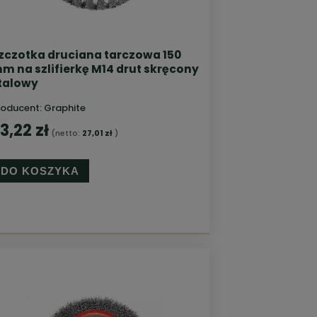
zczotka druciana tarczowa 150
m na szlifierkę M14 drut skręcony
talowy
roducent:
Graphite
3,22 zł
(netto:
27,01 zł
)
DO KOSZYKA