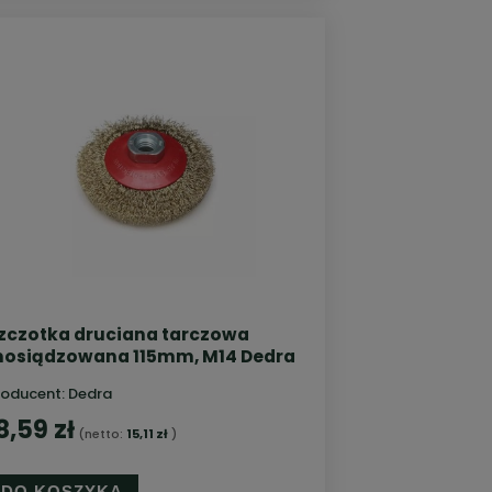
zczotka druciana tarczowa
osiądzowana 115mm, M14 Dedra
roducent:
Dedra
8,59 zł
(netto:
15,11 zł
)
DO KOSZYKA