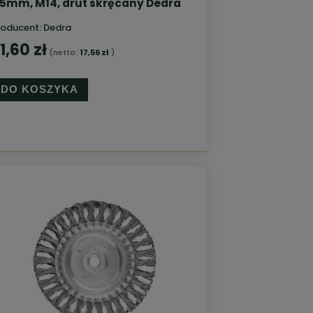
15mm, M14, drut skręcany Dedra
roducent:
Dedra
1,60 zł
(netto:
17,56 zł
)
DO KOSZYKA