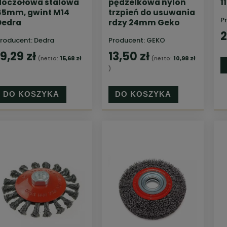
doczołowa stalowa
pędzelkowa nylon
1
85mm, gwint M14
trzpień do usuwania
P
Dedra
rdzy 24mm Geko
2
roducent:
Dedra
Producent:
GEKO
19,29 zł
13,50 zł
(netto:
15,68 zł
(netto:
10,98 zł
)
DO KOSZYKA
DO KOSZYKA