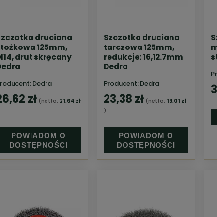
Szczotka druciana
Szczotka druciana
S
stożkowa 125mm,
tarczowa 125mm,
m
M14, drut skręcany
redukcje: 16,12.7mm
s
Dedra
Dedra
P
roducent:
Dedra
Producent:
Dedra
3
26,62 zł
23,38 zł
(netto:
21,64 zł
(netto:
19,01 zł
)
POWIADOM O
POWIADOM O
DOSTĘPNOŚCI
DOSTĘPNOŚCI