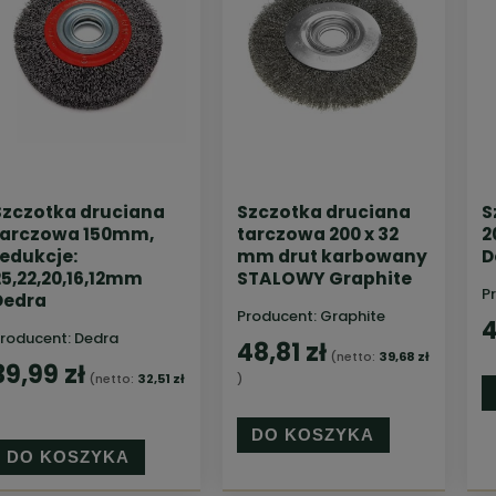
Szczotka druciana
Szczotka druciana
S
tarczowa 150mm,
tarczowa 200 x 32
2
redukcje:
mm drut karbowany
D
25,22,20,16,12mm
STALOWY Graphite
P
Dedra
Producent:
Graphite
4
roducent:
Dedra
48,81 zł
(netto:
39,68 zł
39,99 zł
(netto:
32,51 zł
)
DO KOSZYKA
DO KOSZYKA