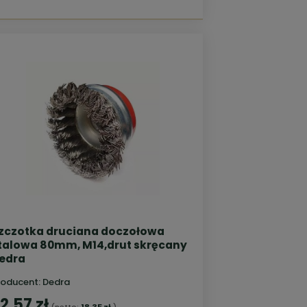
zczotka druciana doczołowa
talowa 80mm, M14,drut skręcany
edra
roducent:
Dedra
2,57 zł
(netto:
18,35 zł
)