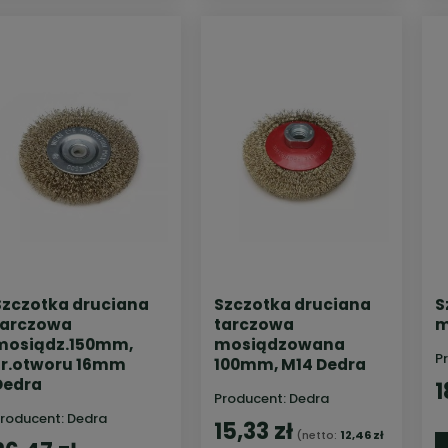
Szczotka druciana
Szczotka druciana
S
tarczowa
tarczowa
m
mosiądz.150mm,
mosiądzowana
P
śr.otworu 16mm
100mm, M14 Dedra
Dedra
1
Producent:
Dedra
roducent:
Dedra
15,33 zł
(netto:
12,46 zł