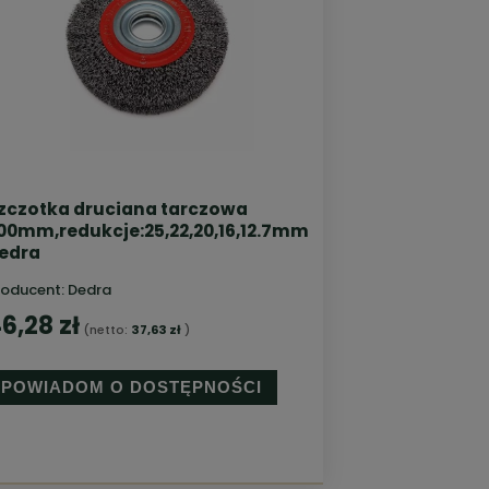
zczotka druciana tarczowa
00mm,redukcje:25,22,20,16,12.7mm
edra
roducent:
Dedra
6,28 zł
(netto:
37,63 zł
)
POWIADOM O DOSTĘPNOŚCI