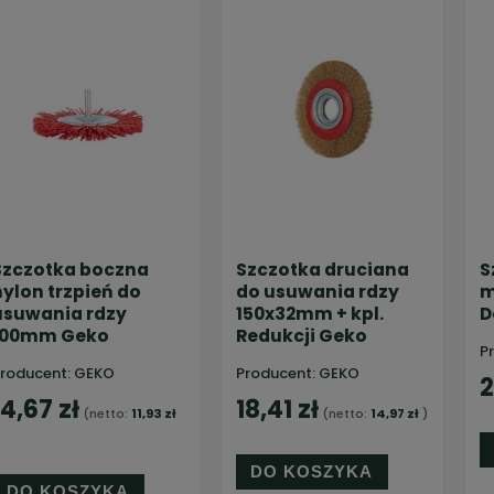
Szczotka boczna
Szczotka druciana
S
nylon trzpień do
do usuwania rdzy
m
usuwania rdzy
150x32mm + kpl.
D
100mm Geko
Redukcji Geko
P
roducent:
GEKO
Producent:
GEKO
2
14,67 zł
18,41 zł
(netto:
11,93 zł
(netto:
14,97 zł
)
DO KOSZYKA
DO KOSZYKA