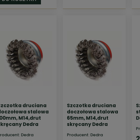
Szczotka druciana
Szczotka druciana
S
doczołowa stalowa
doczołowa stalowa
s
100mm, M14,drut
65mm, M14,drut
D
skręcany Dedra
skręcany Dedra
P
roducent:
Dedra
Producent:
Dedra
2