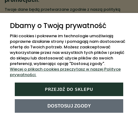
promocjach.
Twoje dane będą przetwarzane zgodnie z naszą
polityką
prywatności
Dbamy o Twoją prywatność
ZAPISZ SIĘ
Pliki cookies i pokrewne im technologie umożliwiają
poprawne działanie strony i pomagają nam dostosować
ofertę do Twoich potrzeb. Możesz zaakceptować
wykorzystanie przez nas wszystkich tych plików i przejść
do sklepu lub dostosować użycie plików do swoich
POMOC
preferencji, wybierając opcję "Dostosuj zgody".
Więcej o plikach cookies przeczytasz w naszej Polityce
MOJE KONTO
prywatności.
PŁATNOŚCI I DOSTAWA
PRZEJDŹ DO SKLEPU
INFORMACJE
O NAS
DOSTOSUJ ZGODY
MAPA STRONY
Sklep internetowy Shoper.pl