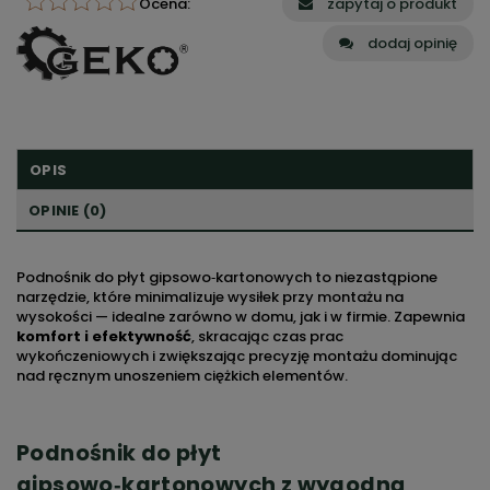
Ocena:
zapytaj o produkt
dodaj opinię
OPIS
OPINIE (0)
Podnośnik do płyt gipsowo‑kartonowych to niezastąpione
narzędzie, które minimalizuje wysiłek przy montażu na
wysokości — idealne zarówno w domu, jak i w firmie. Zapewnia
komfort i
efektywność
, skracając czas prac
wykończeniowych i zwiększając precyzję montażu dominując
nad ręcznym unoszeniem ciężkich elementów.
Podnośnik do płyt
gipsowo‑kartonowych z wygodną