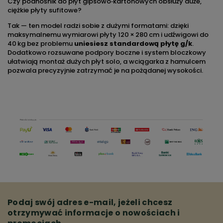
Czy podnośnik do płyt gipsowo‑kartonowych obsłuży duże,
ciężkie płyty sufitowe?
Tak — ten model radzi sobie z dużymi formatami: dzięki
maksymalnemu wymiarowi płyty 120 × 280 cm i udźwigowi do
40 kg bez problemu
uniesiesz standardową płytę g/k
.
Dodatkowo rozsuwane podpory boczne i system bloczkowy
ułatwiają montaż dużych płyt solo, a wciągarka z hamulcem
pozwala precyzyjnie zatrzymać je na pożądanej wysokości.
Podaj swój adres e-mail, jeżeli chcesz
otrzymywać informacje o nowościach i