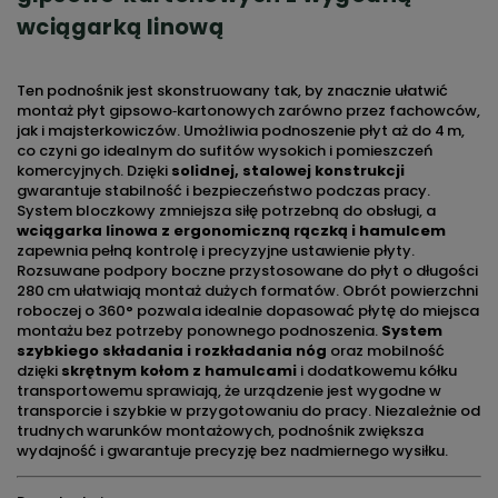
wciągarką linową
Ten podnośnik jest skonstruowany tak, by znacznie ułatwić
montaż płyt gipsowo‑kartonowych zarówno przez fachowców,
jak i majsterkowiczów. Umożliwia podnoszenie płyt aż do 4 m,
co czyni go idealnym do sufitów wysokich i pomieszczeń
komercyjnych. Dzięki
solidnej, stalowej konstrukcji
gwarantuje stabilność i bezpieczeństwo podczas pracy.
System bloczkowy zmniejsza siłę potrzebną do obsługi, a
wciągarka linowa z ergonomiczną rączką i hamulcem
zapewnia pełną kontrolę i precyzyjne ustawienie płyty.
Rozsuwane podpory boczne przystosowane do płyt o długości
280 cm ułatwiają montaż dużych formatów. Obrót powierzchni
roboczej o 360° pozwala idealnie dopasować płytę do miejsca
montażu bez potrzeby ponownego podnoszenia.
System
szybkiego składania i rozkładania nóg
oraz mobilność
dzięki
skrętnym kołom z hamulcami
i dodatkowemu kółku
transportowemu sprawiają, że urządzenie jest wygodne w
transporcie i szybkie w przygotowaniu do pracy. Niezależnie od
trudnych warunków montażowych, podnośnik zwiększa
wydajność i gwarantuje precyzję bez nadmiernego wysiłku.